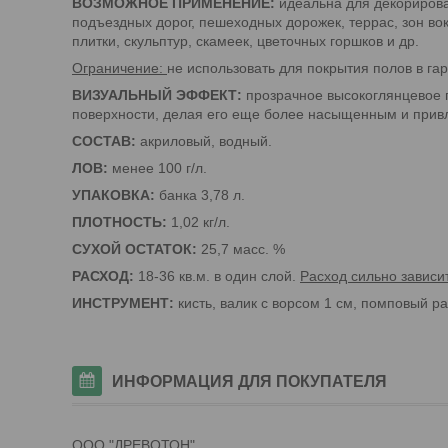
ВОЗМОЖНОЕ ПРИМЕНЕНИЕ:
идеальна для декорирова
подъездных дорог, пешеходных дорожек, террас, зон во
плитки, скульптур, скамеек, цветочных горшков и др.
Ограничение:
не использовать для покрытия полов в га
ВИЗУАЛЬНЫЙ ЭФФЕКТ:
прозрачное высокоглянцевое 
поверхности, делая его еще более насыщенным и прив
СОСТАВ:
акриловый, водный.
ЛОВ:
менее 100 г/л.
УПАКОВКА:
банка 3,78 л.
ПЛОТНОСТЬ:
1,02 кг/л.
СУХОЙ ОСТАТОК:
25,7 масс. %
РАСХОД:
18-36 кв.м. в один слой.
Расход сильно зависит
ИНСТРУМЕНТ:
кисть, валик с ворсом 1 см, помповый р
ИНФОРМАЦИЯ ДЛЯ ПОКУПАТЕЛЯ
ООО "ДРЕВОТОН"