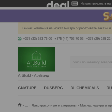
Начать продавать на 
Сейчас компания не может быстро обрабатывать заказы и 
+375 (33) 353-76-00
+375 (44) 703-70-03
+375 (29) 255-22-
ArtBuild - АртБилд
GNATURE
DUSBERG
DL CHEMICALS
RU
...
Лакокрасочные материалы
Масла, лазури и п