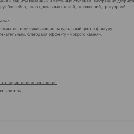
ния и защиты каменных и бетонных ступеней, внутренних дворико
круг бассейна, пола цокольных этажей, ограждений, тротуарной
ражах.
покрытие, подчеркивающее натуральный цвет и фактуру
лекательным, благодаря эффекту «мокрого камня».
 от пористости поверхности.
аспылитель.