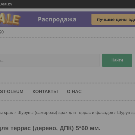
Deal.by
90
Найти
ST-OLEUM
КОНТАКТЫ
О НАС
ы spax
Шурупы (саморезы) spax для террас и фасадов
я террас (дерево, ДПК) 5*60 мм.