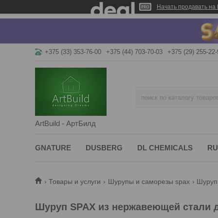
Начать продавать на 
+375 (33) 353-76-00
+375 (44) 703-70-03
+375 (29) 255-22-
ArtBuild - АртБилд
GNATURE
DUSBERG
DL CHEMICALS
RU
Товары и услуги
Шурупы и саморезы spax
Шуруп
Шуруп SPAX из нержавеющей стали дл