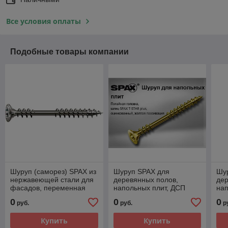
Все условия оплаты
Подобные товары компании
Шуруп (саморез) SPAX из
Шуруп SPAX для
Шу
нержавеющей стали для
деревянных полов,
дер
фасадов, переменная
напольных плит, ДСП
нап
резьба 4.5*50 мм. (500
(Оцинкованный, резьба
(Оц
0
0
0
руб.
руб.
р
шт.)
переменная) 4.5*60 мм.
пер
Купить
Купить