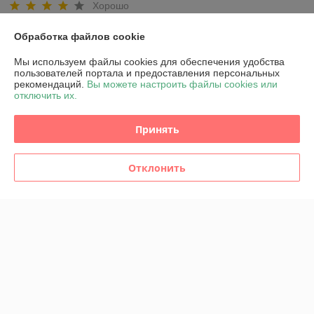
Хорошо
Показать все отзывы
Обработка файлов cookie
Мы используем файлы cookies для обеспечения удобства
пользователей портала и предоставления персональных
О нас
рекомендаций.
Вы можете настроить файлы cookies или
отключить их.
Контакты
Принять
Доставка и оплата
Отклонить
График работы
Полная версия сайта
Политика обработки cookies
Сайт создан на платформе Deal.by