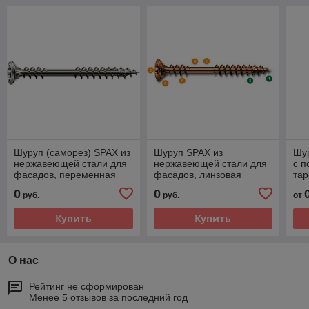
Шуруп (саморез) SPAX из
Шуруп SPAX из
Шу
нержавеющей стали для
нержавеющей стали для
с 
фасадов, переменная
фасадов, линзовая
тар
резьба 4.5*50 мм. (500
головка, цвет старого
неп
0
0
руб.
руб.
от
шт.)
золота 4.5*60 мм.
Купить
Купить
О нас
Рейтинг не сформирован
Менее 5 отзывов за последний год