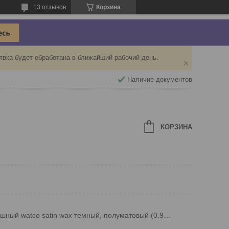
13 отзывов
Корзина
явка будет обработана в ближайший рабочий день.
Наличие документов
КОРЗИНА
Воск для натирки финишный watco satin wax темный, полуматовый (0.946 л.)