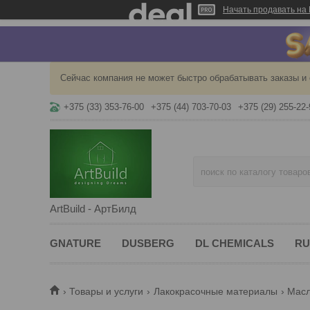
Начать продавать на 
Сейчас компания не может быстро обрабатывать заказы и 
+375 (33) 353-76-00
+375 (44) 703-70-03
+375 (29) 255-22-
ArtBuild - АртБилд
GNATURE
DUSBERG
DL CHEMICALS
RU
Товары и услуги
Лакокрасочные материалы
Масл