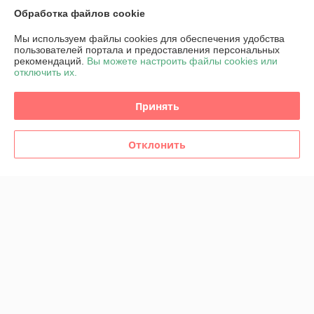
Обработка файлов cookie
Отзывы о магазине
Мы используем файлы cookies для обеспечения удобства
пользователей портала и предоставления персональных
13 отзывов за всё время
рекомендаций.
Вы можете настроить файлы cookies или
отключить их.
Инна Усманова
26.07.2026
Отлично
Принять
Покупатель
11.03.2021
Отклонить
Хорошо
Показать все отзывы
О нас
Контакты
Доставка и оплата