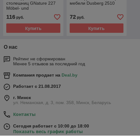
столешниц GNature 227
мебели Dusberg 2510
Möbel- und
Arbeitsplattenöl
116
72
руб.
руб.
Купить
Купить
О нас
Рейтинг не сформирован
Менее 5 отзывов за последний год
Компания продает на
Deal.by
Работает с 21.08.2017
г. Минск
ул. Неманская, д. 3, пом. 358, Минск, Беларусь
Контакты
Сегодня работает с 10:00 до 18:00
Показать весь график работы