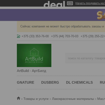
Начать продавать на 
Сейчас компания не может быстро обрабатывать заказы и 
+375 (33) 353-76-00
+375 (44) 703-70-03
+375 (29) 255-22-
ArtBuild - АртБилд
GNATURE
DUSBERG
DL CHEMICALS
RU
Товары и услуги
Лакокрасочные материалы
Масл