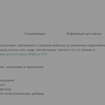
Спецификация
Информация для заказа
настилами, причалами и садовой мебелью из различных европейск
од (сосна, ель, кедр, лиственница, пихта и т.п.) от синевы и
ость
антисептиком GNature 875.
ами, настилами и причалами
нагрузкам
ость
-фильтр
ит антисептическую добавку