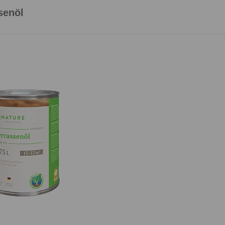
senöl