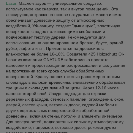
Lasur
. Масло-лазурь — универсальное средство,
используемое как снаружи, так и внутри помещений. Эта
лессирующая краска на основе натуральных масел и смол
обеспечивает древесине защиту от атмосферных
воздействий, УФ-защиту, создает "дышащую", эластичную
поверхность с водоотталкивающими свойствами и
подчеркивает текстуру дерева. Рекомендуется для
использования на оцилиндрованном бревне, брусе, ручной
рубке, лафете и т.п. Применяется на древесине с
влажностью не более 16-18%. Создатели 425 Holzschutz Öl-
Lasur из компании GNATURE заботились о простоте
нанесения и предотвращении растрескивания и шелушения
на протяжении всего срока службы обработанных
поверхностей. Краску наносят кистью равномерно тонким
слоем вдоль волокон древесины, внимательно обрабатывая
трещины и сколы для лучшей защиты. Через 12-16 часов
наносят второй слой. Лазурь подходит для окраски
деревянных фасадов, стеновых панелей, ограждений, окон,
дверей, свесов крыш, ветровых досок, садовой мебели и
других вертикальных поверхностей из обработанной
древесины, включая стены, потолки и элементы интерьера.
Для поверхностей, подверженных сильному атмосферному
воздействию, например, ветровых досок, рекомендуется