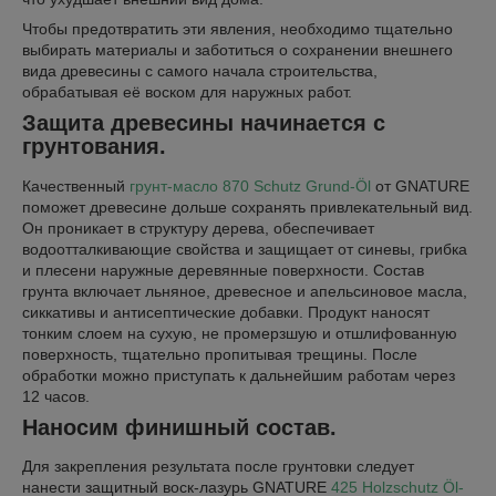
Чтобы предотвратить эти явления, необходимо тщательно
выбирать материалы и заботиться о сохранении внешнего
вида древесины с самого начала строительства,
обрабатывая её воском для наружных работ.
Защита древесины начинается с
грунтования.
Качественный
грунт-масло 870 Schutz Grund-Öl
от GNATURE
поможет древесине дольше сохранять привлекательный вид.
Он проникает в структуру дерева, обеспечивает
водоотталкивающие свойства и защищает от синевы, грибка
и плесени наружные деревянные поверхности. Состав
грунта включает льняное, древесное и апельсиновое масла,
сиккативы и антисептические добавки. Продукт наносят
тонким слоем на сухую, не промерзшую и отшлифованную
поверхность, тщательно пропитывая трещины. После
обработки можно приступать к дальнейшим работам через
12 часов.
Наносим финишный состав.
Для закрепления результата после грунтовки следует
нанести защитный воск-лазурь GNATURE
425 Holzschutz Öl-